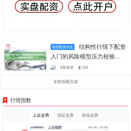
结构性行情下配资
期货配资利息
入门的风险模型压力校验基
于波动率的仓位调整逻
8喜投资
150
全部加载完成
行情指数
上证走势
深证走势
创业走势