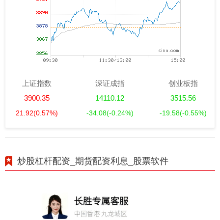
上证指数
深证成指
创业板指
3900.35
14110.12
3515.56
21.92
(0.57%)
-34.08
(-0.24%)
-19.58
(-0.55%)
炒股杠杆配资_期货配资利息_股票软件