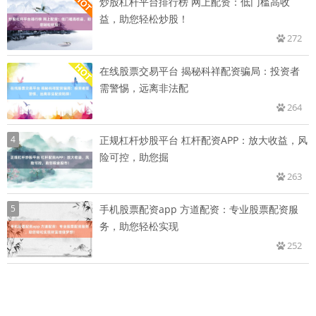
炒股杠杆平台排行榜 网上配资：低门槛高收
益，助您轻松炒股！
272
在线股票交易平台 揭秘科祥配资骗局：投资者
需警惕，远离非法配
264
4
正规杠杆炒股平台 杠杆配资APP：放大收益，风
险可控，助您掘
263
5
手机股票配资app 方道配资：专业股票配资服
务，助您轻松实现
252